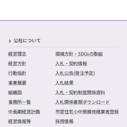
公社について
経営理念
環境方針・SDGsの取組
経営方針
入札・契約情報
行動指針
入札公告(発注予定)
事業概要
入札結果
組織図
入札・契約制度関係資料
事務所一覧
入札関係書類ダウンロード
中長期経営計画
市営住宅小中規模修繕業者登録
経営情報等
採用情報