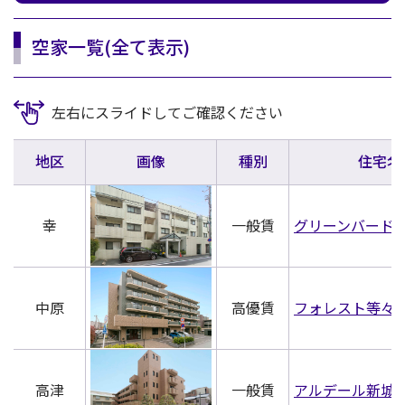
空家一覧(全て表示)
左右にスライドしてご確認ください
地区
画像
種別
住宅名
幸
一般賃
グリーンバード
中原
高優賃
フォレスト等々
高津
一般賃
アルデール新城