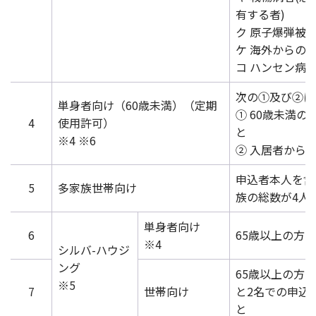
有する者)
ク 原子爆弾被
ケ 海外からの
コ ハンセン病
次の①及び②に
単身者向け（60歳未満）（定期
① 60歳未満
4
使用許可）
と
※4 ※6
② 入居者から
申込者本人を含
5
多家族世帯向け
族の総数が4人
単身者向け
6
65歳以上の方
※4
シルバ-ハウジ
ング
65歳以上の方
※5
7
世帯向け
と2名での申込
と