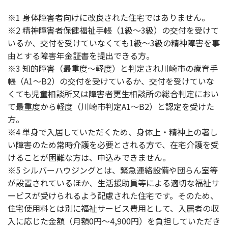
※1 身体障害者向けに改良された住宅ではありません。
※2 精神障害者保健福祉手帳（1級～3級）の交付を受けて
いるか、交付を受けていなくても1級～3級の精神障害を事
由とする障害年金証書を提出できる方。
※3 知的障害（最重度～軽度）と判定され川崎市の療育手
帳（A1～B2）の交付を受けているか、交付を受けていな
くても児童相談所又は障害者更生相談所の総合判定におい
て最重度から軽度（川崎市判定A1～B2）と認定を受けた
方。
※4 単身で入居していただくため、身体上・精神上の著し
い障害のため常時介護を必要とされる方で、在宅介護を受
けることが困難な方は、申込みできません。
※5 シルバーハウジングとは、緊急連絡設備や団らん室等
が設置されているほか、生活援助員等による適切な福祉サ
ービスが受けられるよう配慮された住宅です。そのため、
住宅使用料とは別に福祉サービス費用として、入居者の収
入に応じた金額（月額0円～4,900円）を負担していただき