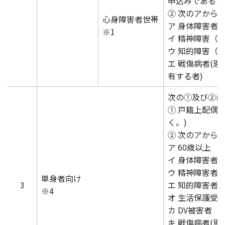
申込みであるこ
② 次のアから
心身障害者世帯
ア 身体障害者
※1
イ 精神障害（1
ウ 知的障害（最
エ 戦傷病者(
有する者)
次の①及び②に
① 戸籍上配偶
く。)
② 次のアから
ア 60歳以上
イ 身体障害者
ウ 精神障害者（
単身者向け
3
エ 知的障害者
※4
オ 生活保護受
カ DV被害者
キ 戦傷病者(