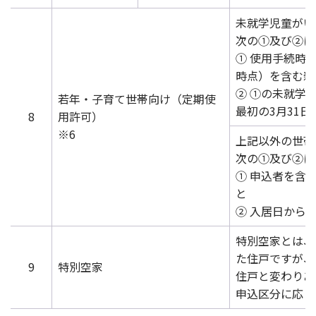
未就学児童がい
次の①及び②に
① 使用手続時
時点）を含む親
② ①の未就学
若年・子育て世帯向け（定期使
最初の3月31
8
用許可）
※6
上記以外の世帯
次の①及び②に
① 申込者を含
と
② 入居日から
特別空家とは、
た住戸ですが、
9
特別空家
住戸と変わりあ
申込区分に応じ