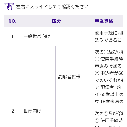
左右にスライドしてご確認ください
NO.
区分
申込資格
使用手続に同居
1
一般世帯向け
込みであること
次の①及び②に
① 使用手続時
申込みであるこ
② 申込者が6
高齢者世帯
でのいずれかに
ア 配偶者（年
イ 60歳以上の
ウ 18歳未満の
2
世帯向け
次の①及び②に
① 使用手続時