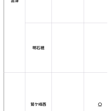
高津
明石穂
鷲ケ峰西
〇