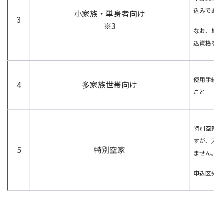
込みであ
小家族・単身者向け
3
※3
なお、単
込資格を
使用手続
4
多家族世帯向け
こと
特別空家
すが、入
5
特別空家
ません。
申込区分