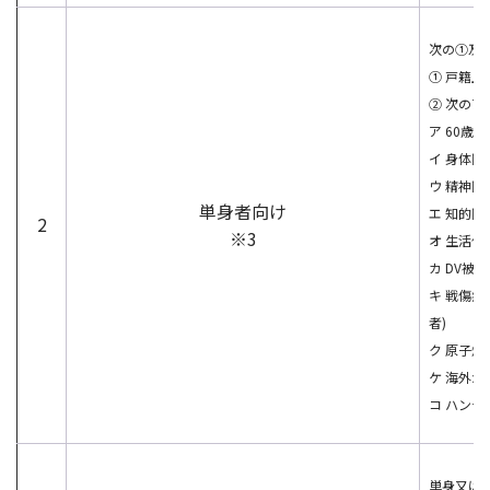
次の①及
① 戸籍上
② 次の
ア 60歳以
イ 身体
ウ 精神障
単身者向け
エ 知的障
2
※3
オ 生活保
カ DV被
キ 戦傷病
者)
ク 原子
ケ 海外か
コ ハン
単身又は