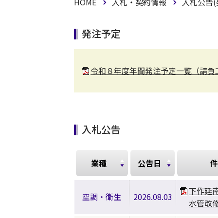
HOME
入札・契約情報
入札公告(
発注予定
令和８年度年間発注予定一覧（請負
入札公告
業種
公告日
件
下作延
空調・衛生
2026.08.03
水管改