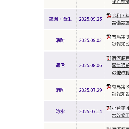
守点検
令和７
空調・衛生
2025.09.25
設備設
有馬第
消防
2025.09.03
災報知
宿河原
通信
2025.08.06
緊急通
の他改
有馬第
消防
2025.07.29
災報知
小倉第
防水
2025.07.14
水改修