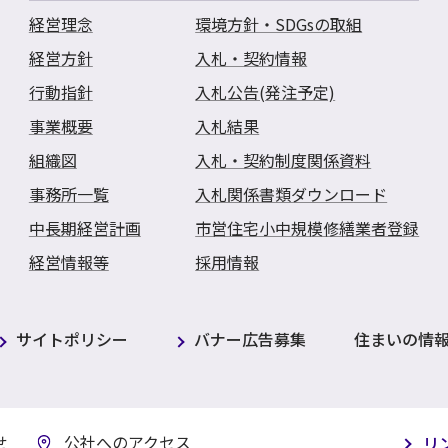
経営理念
環境方針・SDGsの取組
経営方針
入札・契約情報
行動指針
入札公告(発注予定)
事業概要
入札結果
組織図
入札・契約制度関係資料
事務所一覧
入札関係書類ダウンロード
中長期経営計画
市営住宅小中規模修繕業者登録
経営情報等
採用情報
サイトポリシー
バナー広告募集
住まいの情
せ
公社へのアクセス
リ